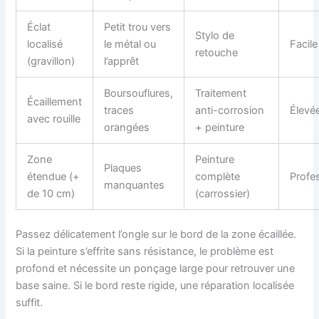
Éclat
Petit trou vers
Stylo de
localisé
le métal ou
Facile
retouche
(gravillon)
l’apprêt
Boursouflures,
Traitement
Écaillement
traces
anti-corrosion
Élevé
avec rouille
orangées
+ peinture
Zone
Peinture
Plaques
étendue (+
complète
Profe
manquantes
de 10 cm)
(carrossier)
Passez délicatement l’ongle sur le bord de la zone écaillée.
Si la peinture s’effrite sans résistance, le problème est
profond et nécessite un ponçage large pour retrouver une
base saine. Si le bord reste rigide, une réparation localisée
suffit.